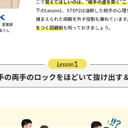
こで
覚えてほしいのは、“相手の虚を突く”こ
下のLesson1、STEP2は油断した相手の
捕まえられた両腕を外す役割も兼ねています
をつく回避術
も知っておきましょう。