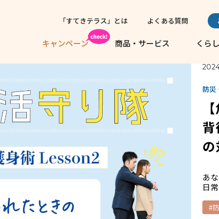
「すてきテラス」とは
よくある質問
キャンペーン
商品・サービス
くら
2024
防災
【
背
の
あな
日常
#