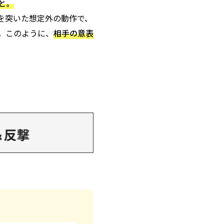
と。
心理を突いた想定外の動作で、
。このように、
相手の意表