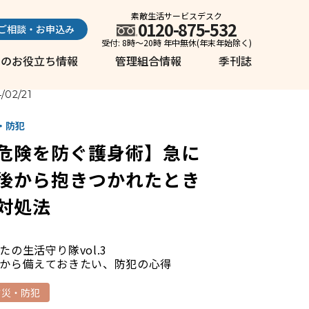
素敵生活サービスデスク
0120-875-532
ご相談・お申込み
受付: 8時～20時 年中無休(年末年始除く)
しのお役立ち情報
管理組合情報
季刊誌
/02/21
・防犯
危険を防ぐ護身術】急に
後から抱きつかれたとき
対処法
たの生活守り隊vol.3
から備えておきたい、防犯の心得
防災・防犯