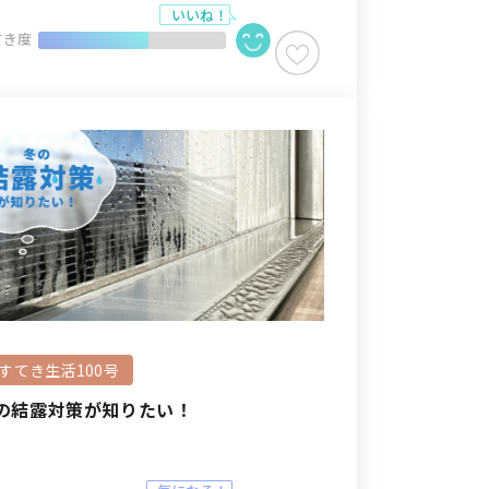
てき度
#すてき生活100号
の結露対策が知りたい！