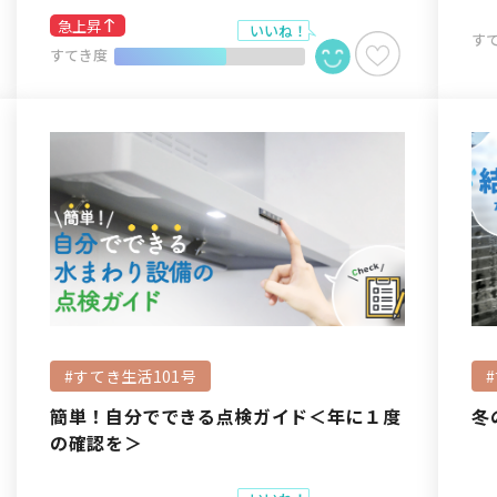
急上昇
す
すてき度
#すてき生活101号
簡単！自分でできる点検ガイド＜年に１度
冬
の確認を＞