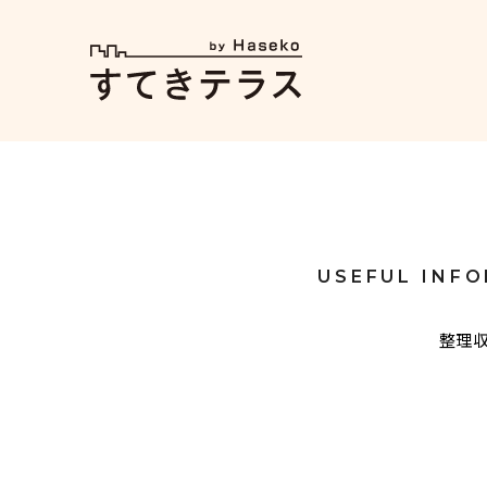
USEFUL INFO
整理