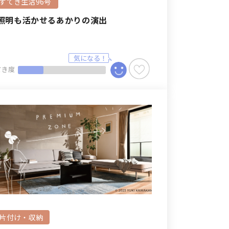
#すてき生活96号
照明も活かせるあかりの演出
てき度
#片付け・収納