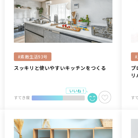
#素敵生活93号
スッキリと使いやすいキッチンをつくる
プ
リ
すてき度
す