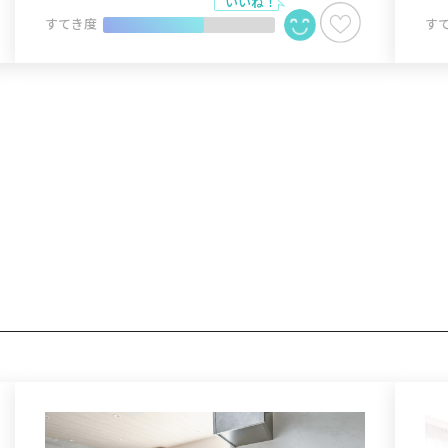
すてき度
す