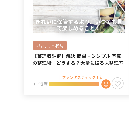
きれいに保管するより、いつでも見
て楽しめること！
#片付け・収納
【整理収納術】解決 簡単・シンプル 写真
の整理術 どうする？大量に眠る未整理写
真
すてき度