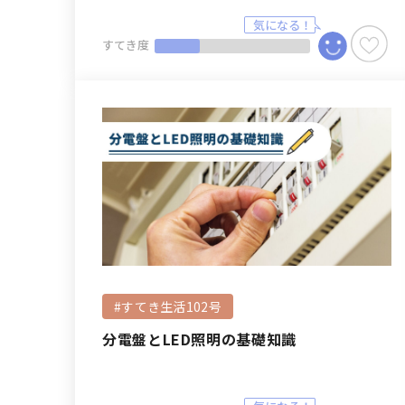
すてき度
#すてき生活102号
分電盤とLED照明の基礎知識