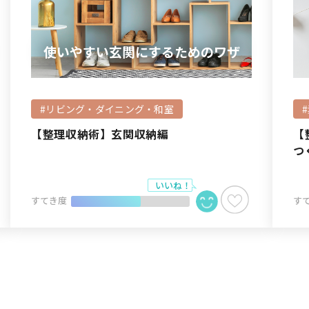
使いやすい玄関にするためのワザ
#リビング・ダイニング・和室
【整理収納術】玄関収納編
【
つ
すてき度
す