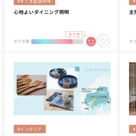
#すてき生活96号
心地よいダイニング照明
主
すてき度
す
#インテリア