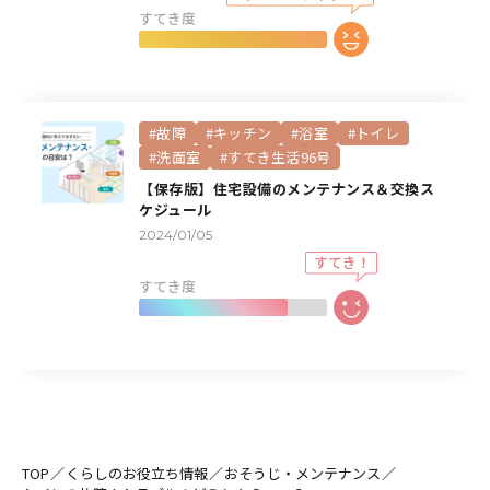
すてき度
#故障
#キッチン
#浴室
#トイレ
#洗面室
#すてき生活96号
【保存版】住宅設備のメンテナンス＆交換ス
ケジュール
2024/01/05
すてき度
TOP
くらしのお役立ち情報
おそうじ・メンテナンス