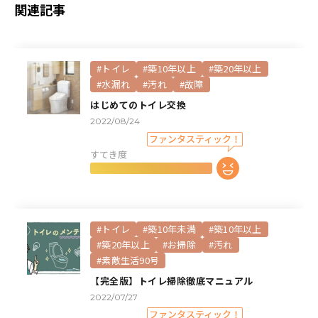
関連記事
#トイレ
#築10年以上
#築20年以上
#水漏れ
#汚れ
#故障
はじめてのトイレ交換
2022/08/24
すてき度
#トイレ
#築10年未満
#築10年以上
#築20年以上
#お掃除
#汚れ
#素敵生活90号
【完全版】トイレ掃除徹底マニュアル
2022/07/27