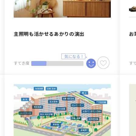
主照明も活かせるあかりの演出
お取
すてき度
す