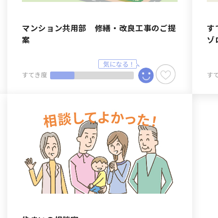
マンション共用部 修繕・改良工事のご提
す
案
ゾ
すてき度
す