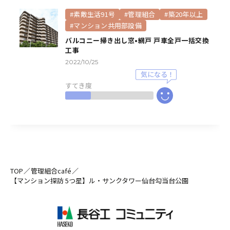
#素敵生活91号
#管理組合
#築20年以上
#マンション共用部設備
バルコニー掃き出し窓•網戸 戸車全戸一括交換
工事
2022/10/25
すてき度
TOP
管理組合café
【マンション探訪 5つ星】ル・サンクタワー仙台勾当台公園