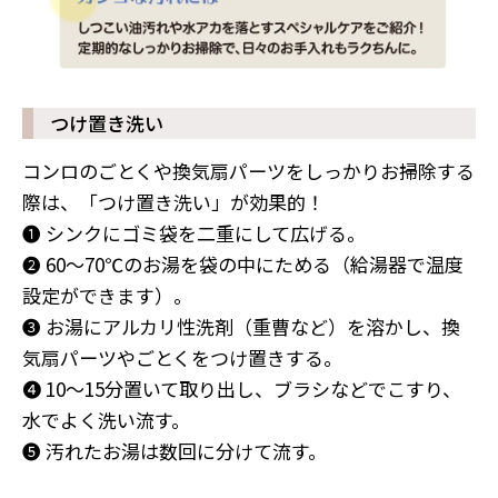
つけ置き洗い
コンロのごとくや換気扇パーツをしっかりお掃除する
際は、「つけ置き洗い」が効果的！
❶ シンクにゴミ袋を二重にして広げる。
❷ 60〜70℃のお湯を袋の中にためる（給湯器で温度
設定ができます）。
❸ お湯にアルカリ性洗剤（重曹など）を溶かし、換
気扇パーツやごとくをつけ置きする。
❹ 10〜15分置いて取り出し、ブラシなどでこすり、
水でよく洗い流す。
❺ 汚れたお湯は数回に分けて流す。