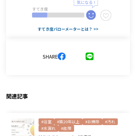
すてき度
すてき度バローメーターとは？ >>
SHARE
関連記事
#浴室
#築20年以上
#お掃除
#汚れ
#水漏れ
#故障