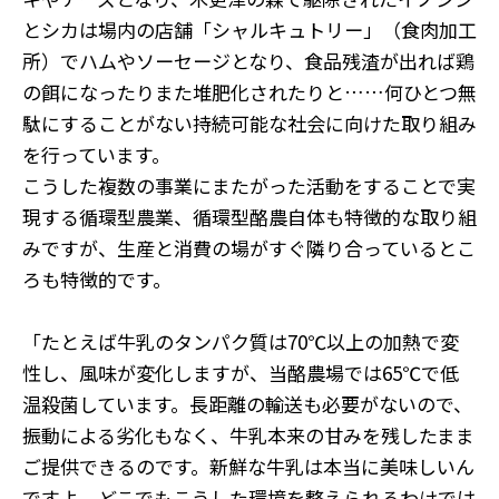
とシカは場内の店舗「シャルキュトリー」（食肉加工
所）でハムやソーセージとなり、食品残渣が出れば鶏
の餌になったりまた堆肥化されたりと……何ひとつ無
駄にすることがない持続可能な社会に向けた取り組み
を行っています。
こうした複数の事業にまたがった活動をすることで実
現する循環型農業、循環型酪農自体も特徴的な取り組
みですが、生産と消費の場がすぐ隣り合っているとこ
ろも特徴的です。
「たとえば牛乳のタンパク質は70℃以上の加熱で変
性し、風味が変化しますが、当酪農場では65℃で低
温殺菌しています。長距離の輸送も必要がないので、
振動による劣化もなく、牛乳本来の甘みを残したまま
ご提供できるのです。新鮮な牛乳は本当に美味しいん
ですよ。どこでもこうした環境を整えられるわけでは