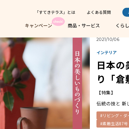
「すてきテラス」とは
よくある質問
キャンペーン
商品・サービス
くら
2021/10/06
インテリア
日本の
り「倉
【特集】
伝統の技と 新
#リビング・ダ
#素敵生活87号