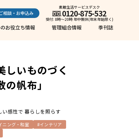
素敵生活サービスデスク
0120-875-532
ご相談・お申込み
受付: 8時～20時 年中無休(年末年始除く)
しのお役立ち情報
管理組合情報
季刊誌
美しいものづく
敷の帆布」
しい感性で 暮らしを照らす
イニング・和室
#インテリア