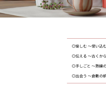
愉しむ
〜使い込
伝える
〜古くか
手しごと
〜熟練
出会う
〜倉敷の