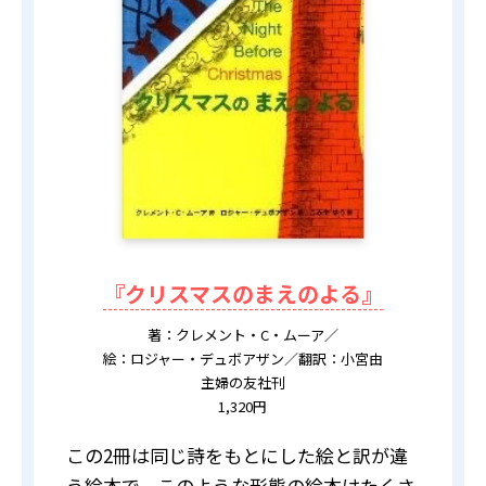
『クリスマスのまえのよる』
著：クレメント・C・ムーア／
絵：ロジャー・デュボアザン／翻訳：小宮由
主婦の友社刊
1,320円
この2冊は同じ詩をもとにした絵と訳が違
う絵本で、このような形態の絵本はたくさ